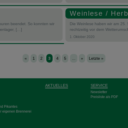
Weinlese / Her
ouren beendet. So konnten wir
Die Weinlese haben wir am 25. 
enlager, […]
rechtzeitig vor dem Wetterumsc
1. Oktober 2020
«
1
2
3
4
5
...
»
Letzte »
AKTUELLES
SERVICE
Newsletter
Preisliste als PDF
und Pikantes
er eigenen Bren­nerei