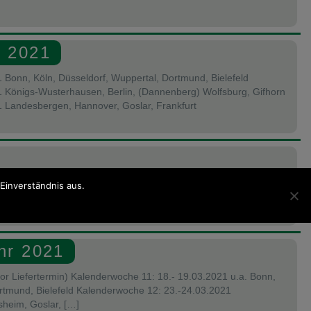
t 2021
 Bonn, Köln, Düsseldorf, Wuppertal, Dortmund, Bielefeld
 Königs-Wusterhausen, Berlin, (Dannenberg) Wolfsburg, Gifhorn
 Landesbergen, Hannover, Goslar, Frankfurt
snahmen leer und die Fässer geputzt. Die Füllung Ende April ist
Einverständnis aus.
 prima gelaufen. So wartet […]
hr 2021
vor Liefertermin) Kalenderwoche 11: 18.- 19.03.2021 u.a. Bonn,
ortmund, Bielefeld Kalenderwoche 12: 23.-24.03.2021
heim, Goslar, […]