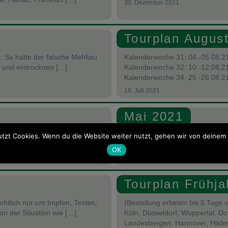
30. Dezember 2021
Tourplan Augus
. So hatte der falsche Mehltau
Kalenderwoche 31: 04.-05.08.21
 und eintrocknen […]
Kalenderwoche 32: 10.-12.08.21
Kalenderwoche 34: 25.-26.08.21
19. Juli 2021
Mai 2021
sie im Juni ihre ganze Energie
Der Keller ist bis auf wenige Au
tzt Cookies. Wenn du die Website weiter nutzt, gehen wir von deinem 
mit unserem eingespielten Team
OK
3. Mai 2021
Tourplan Frühja
htlich nur um Impfen, Testen,
(Bestellung erbeten bis 5 Tage 
on der Situation wie […]
Köln, Düsseldorf, Wuppertal, D
Landesbergen, Hannover, Hildes