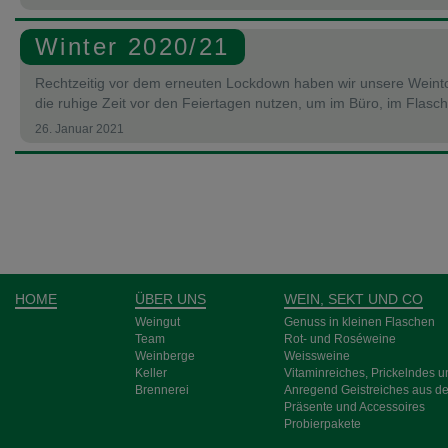
Winter 2020/21
Rechtzeitig vor dem erneuten Lockdown haben wir unsere Weint
die ruhige Zeit vor den Feiertagen nutzen, um im Büro, im Flasch
26. Januar 2021
HOME
ÜBER UNS
WEIN, SEKT UND CO
Weingut
Genuss in kleinen Flaschen
Team
Rot- und Rosé­weine
Weinberge
Weiss­weine
Keller
Vitamin­reiches, Pri­ckeln­des 
Brennerei
Anre­gend Geist­­reich­es aus d
Prä­sente und Acces­­soires
Probier­pakete