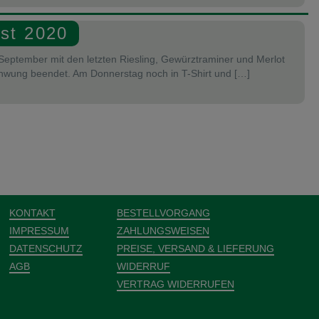
bst 2020
September mit den letzten Riesling, Gewürztraminer und Merlot
hwung beendet. Am Donnerstag noch in T-Shirt und […]
KONTAKT
BESTELLVORGANG
IMPRESSUM
ZAHLUNGSWEISEN
DATENSCHUTZ
PREISE, VERSAND & LIEFERUNG
AGB
WIDERRUF
VERTRAG WIDERRUFEN