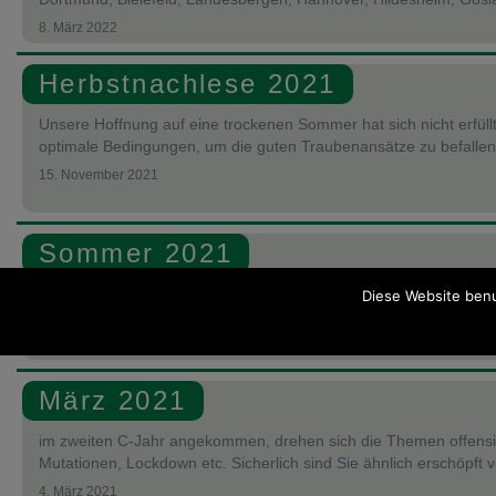
8. März 2022
Herbstnachlese 2021
Unsere Hoffnung auf eine trockenen Sommer hat sich nicht erfüllt
optimale Bedingungen, um die guten Traubenansätze zu befallen
15. November 2021
Sommer 2021
Während bis Mitte Mai die Natur so vor sich hin faulenzte, nahm 
Diese Website benu
und explodierte regelrecht. Hohe Temperaturen und eine […]
März 2021
im zweiten C-Jahr angekommen, drehen sich die Themen offensic
Mutationen, Lockdown etc. Sicherlich sind Sie ähnlich erschöpft v
4. März 2021