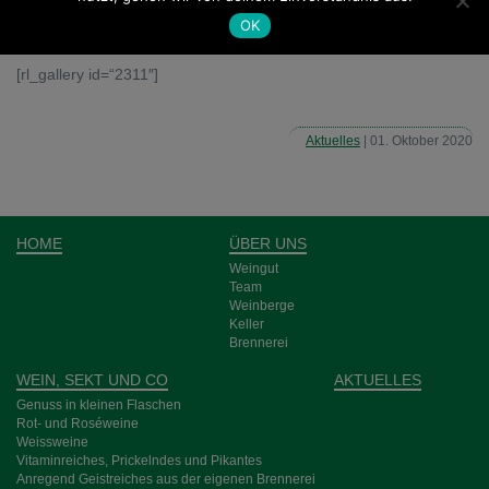
Grauer Burgunder trocken. jedoch sollten die Weine bis zu
OK
unseren Winterfahrten wieder lieferbar sein!
[rl_gallery id=“2311″]
Aktuelles
| 01. Oktober 2020
HOME
ÜBER UNS
Weingut
Team
Weinberge
Keller
Brennerei
WEIN, SEKT UND CO
AKTUELLES
Genuss in kleinen Flaschen
Rot- und Rosé­weine
Weiss­weine
Vitamin­reiches, Pri­ckeln­des und Pikantes
Anre­gend Geist­­reich­es aus der eigenen Bren­nerei