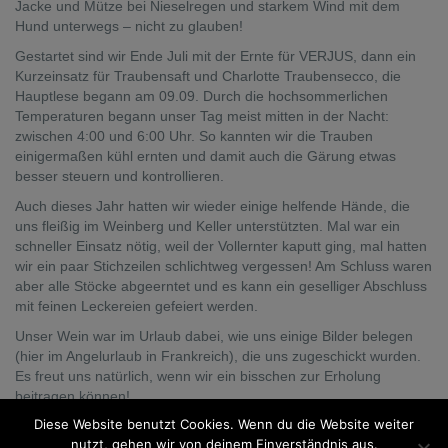
Jacke und Mütze bei Nieselregen und starkem Wind mit dem
Hund unterwegs – nicht zu glauben!
Gestartet sind wir Ende Juli mit der Ernte für VERJUS, dann ein
Kurzeinsatz für Traubensaft und Charlotte Traubensecco, die
Hauptlese begann am 09.09. Durch die hochsommerlichen
Temperaturen begann unser Tag meist mitten in der Nacht:
zwischen 4:00 und 6:00 Uhr. So kannten wir die Trauben
einigermaßen kühl ernten und damit auch die Gärung etwas
besser steuern und kontrollieren.
Auch dieses Jahr hatten wir wieder einige helfende Hände, die
uns fleißig im Weinberg und Keller unterstützten. Mal war ein
schneller Einsatz nötig, weil der Vollernter kaputt ging, mal hatten
wir ein paar Stichzeilen schlichtweg vergessen! Am Schluss waren
aber alle Stöcke abgeerntet und es kann ein geselliger Abschluss
mit feinen Leckereien gefeiert werden.
Unser Wein war im Urlaub dabei, wie uns einige Bilder belegen
(hier im Angelurlaub in Frankreich), die uns zugeschickt wurden.
Es freut uns natürlich, wenn wir ein bisschen zur Erholung
beitragen können!
Diese Website benutzt Cookies. Wenn du die Website weiter
Leider sind zur Zeit einige Weine ausgetrunken: Nr. 300 Bacchus,
nutzt, gehen wir von deinem Einverständnis aus.
Nr. 320 Riesling halbtrocken, Nr. 330 Rivaner trocken, Nr. 430