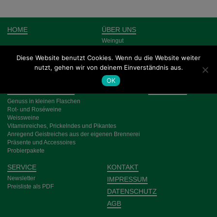
HOME
ÜBER UNS
Weingut
Team
Diese Website benutzt Cookies. Wenn du die Website weiter
Weinberge
Keller
nutzt, gehen wir von deinem Einverständnis aus.
Brennerei
OK
WEIN, SEKT UND CO
AKTUELLES
Genuss in kleinen Flaschen
Rot- und Rosé­weine
Weiss­weine
Vitamin­reiches, Pri­ckeln­des und Pikantes
Anre­gend Geist­­reich­es aus der eigenen Bren­nerei
Prä­sente und Acces­­soires
Probier­pakete
SERVICE
KONTAKT
Newsletter
IMPRESSUM
Preisliste als PDF
DATENSCHUTZ
AGB