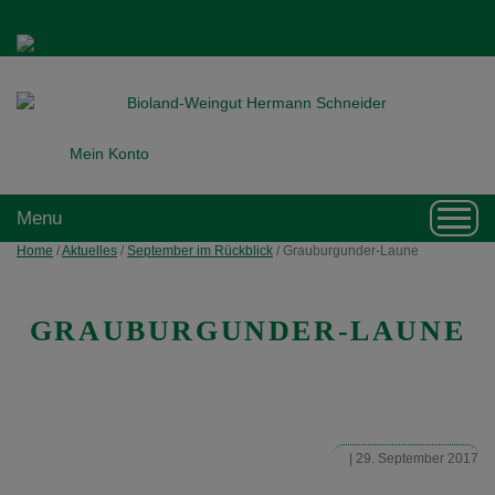
Mein Konto
Toggl
Menu
navig
Home
/
Aktuelles
/
September im Rückblick
/
Grauburgunder-Laune
GRAUBURGUNDER-LAUNE
| 29. September 2017