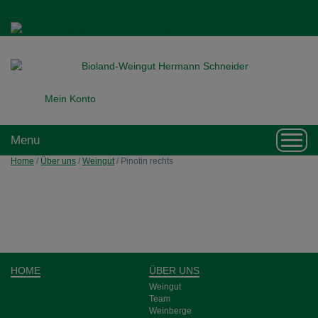
Mein Konto
Toggl
Menu
navig
Home
/
Über uns
/
Weingut
/
Pinotin rechts
HOME
ÜBER UNS
Weingut
Team
Weinberge