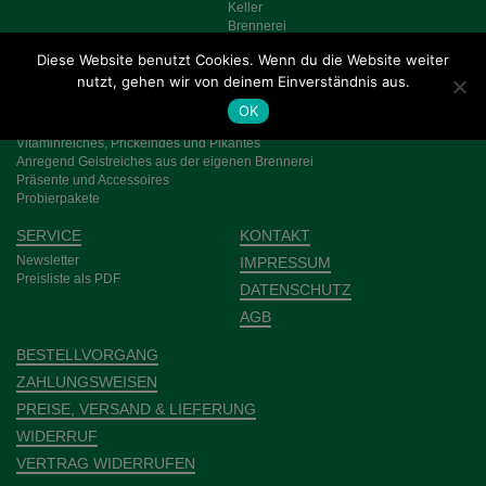
Keller
Brennerei
Diese Website benutzt Cookies. Wenn du die Website weiter
WEIN, SEKT UND CO
AKTUELLES
nutzt, gehen wir von deinem Einverständnis aus.
Genuss in kleinen Flaschen
Rot- und Rosé­weine
OK
Weiss­weine
Vitamin­reiches, Pri­ckeln­des und Pikantes
Anre­gend Geist­­reich­es aus der eigenen Bren­nerei
Prä­sente und Acces­­soires
Probier­pakete
SERVICE
KONTAKT
Newsletter
IMPRESSUM
Preisliste als PDF
DATENSCHUTZ
AGB
BESTELLVORGANG
ZAHLUNGSWEISEN
PREISE, VERSAND & LIEFERUNG
WIDERRUF
VERTRAG WIDERRUFEN