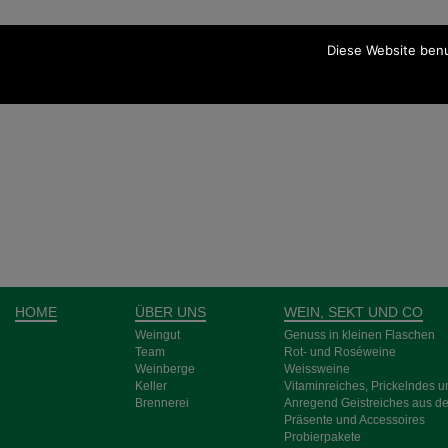
Diese Website benu
HOME
ÜBER UNS
WEIN, SEKT UND CO
Weingut
Genuss in kleinen Flaschen
Team
Rot- und Rosé­weine
Weinberge
Weiss­weine
Keller
Vitamin­reiches, Pri­ckeln­des 
Brennerei
Anre­gend Geist­­reich­es aus d
Prä­sente und Acces­­soires
Probier­pakete