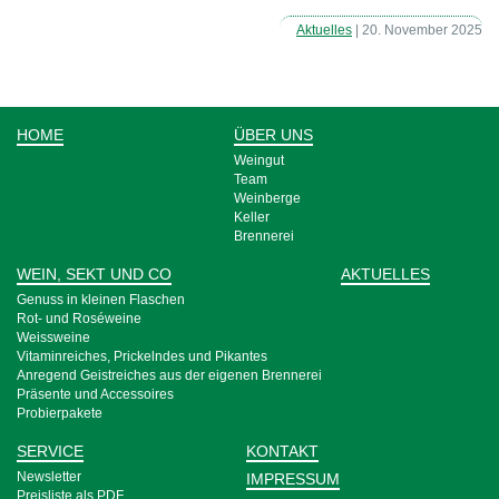
Aktuelles
| 20. November 2025
HOME
ÜBER UNS
Weingut
Team
Weinberge
Keller
Brennerei
WEIN, SEKT UND CO
AKTUELLES
Genuss in kleinen Flaschen
Rot- und Rosé­weine
Weiss­weine
Vitamin­reiches, Pri­ckeln­des und Pikantes
Anre­gend Geist­­reich­es aus der eigenen Bren­nerei
Prä­sente und Acces­­soires
Probier­pakete
SERVICE
KONTAKT
Newsletter
IMPRESSUM
Preisliste als PDF