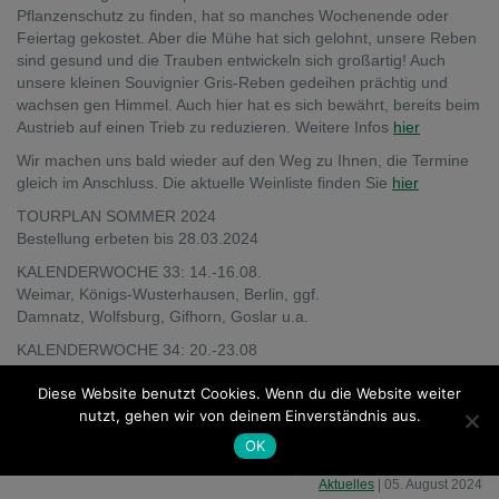
Pflanzenschutz zu finden, hat so manches Wochenende oder
Feiertag gekostet. Aber die Mühe hat sich gelohnt, unsere Reben
sind gesund und die Trauben entwickeln sich großartig! Auch
unsere kleinen Souvignier Gris-Reben gedeihen prächtig und
wachsen gen Himmel. Auch hier hat es sich bewährt, bereits beim
Austrieb auf einen Trieb zu reduzieren. Weitere Infos
hier
Wir machen uns bald wieder auf den Weg zu Ihnen, die Termine
gleich im Anschluss. Die aktuelle Weinliste finden Sie
hier
TOURPLAN SOMMER 2024
Bestellung erbeten bis 28.03.2024
KALENDERWOCHE 33: 14.-16.08.
Weimar, Königs-Wusterhausen, Berlin, ggf.
Damnatz, Wolfsburg, Gifhorn, Goslar u.a.
KALENDERWOCHE 34: 20.-23.08
Bonn, Köln, Düsseldorf, Wuppertal, Oberhausen
Diese Website benutzt Cookies. Wenn du die Website weiter
Dortmund, Gescher, Bielefeld, Hannover,
nutzt, gehen wir von deinem Einverständnis aus.
Hildesheim, Frankfurt
OK
Aktuelles
| 05. August 2024