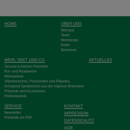
HOME
ÜBER UNS
Weingut
Team
Weinberge
Keller
Brennerei
WEIN, SEKT UND CO
AKTUELLES
Genuss in kleinen Flaschen
Rot- und Rosé­weine
Weiss­weine
Vitamin­reiches, Pri­ckeln­des und Pikantes
Anre­gend Geist­­reich­es aus der eigenen Bren­nerei
Prä­sente und Acces­­soires
Probier­pakete
SERVICE
KONTAKT
Newsletter
IMPRESSUM
Preisliste als PDF
DATENSCHUTZ
AGB