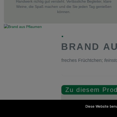
Handwerk richtig gut versteht. Verlässliche Begleiter, klare
Weine, die Spaß machen und die Sie jeden Tag genießen
können.
.
BRAND A
freches Früchtchen;
feinst
Zu diesem Pro
Liter
0,5 l
Alkoholgehalt
39
Diese Website benu