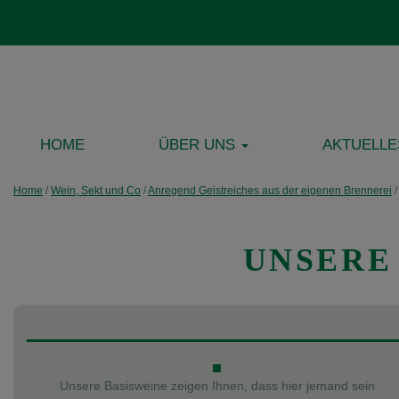
HOME
ÜBER UNS
AKTUELLE
Home
/
Wein, Sekt und Co
/
Anre­gend Geist­­reich­es aus der eigenen Bren­nerei
UNSERE
■
Unsere Basisweine zeigen Ihnen, dass hier jemand sein