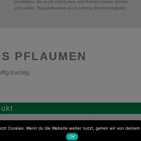
Qualitäten, die auch mal Ecken und Kanten haben dürfen
und sollen. Beispielsweise auch schöne Essensbegleiter.
US PFLAUMEN
offig-fruchtig
dukt
,5%vol
Allergene
keine
Bioland
DE-ÖKO 022
tzt Cookies. Wenn du die Website weiter nutzt, gehen wir von deinem 
OK