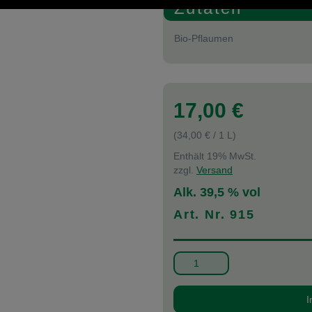
Zutaten
Bio-Pflaumen
17,00
€
(
34,00
€
/ 1 L)
Enthält 19% MwSt.
zzgl.
Versand
Alk. 39,5 % vol
Art. Nr. 915
Alternative:
Brand
aus
Pflaumen
I
Menge