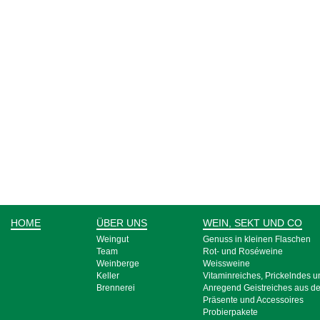
HOME
ÜBER UNS
WEIN, SEKT UND CO
Weingut
Genuss in kleinen Flaschen
Team
Rot- und Rosé­weine
Weinberge
Weiss­weine
Keller
Vitamin­reiches, Pri­ckeln­des 
Brennerei
Anre­gend Geist­­reich­es aus d
Prä­sente und Acces­­soires
Probier­pakete