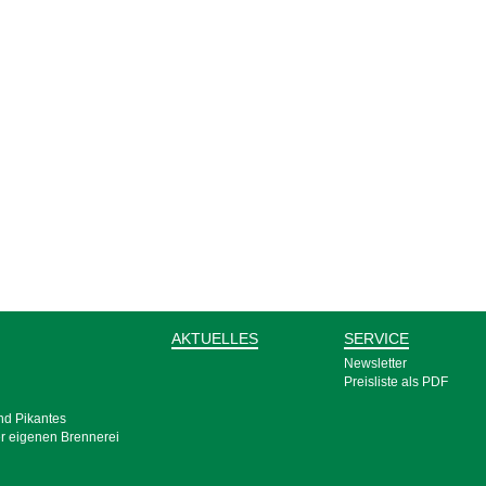
AKTUELLES
SERVICE
Newsletter
Preisliste als PDF
und Pikantes
er eigenen Bren­nerei